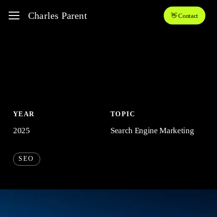
Skip
Menu
Charles Parent
👋 Contact
to
main
content
YEAR
TOPIC
2025
Search Engine Marketing
SEO