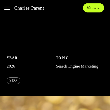
Skip
Menu
Charles Parent
👋 Contact
to
main
content
YEAR
TOPIC
2026
Search Engine Marketing
SEO