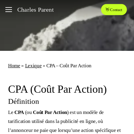
Skip
Menu
Charles Parent
👋 Contact
to
main
content
Home
»
Lexique
»
CPA – Coût Par Action
CPA (Coût Par Action)
Définition
Le
CPA
(ou
Coût Par Action
) est un modèle de
tarification utilisé dans la publicité en ligne, où
l’annonceur ne paie que lorsqu’une action spécifique et