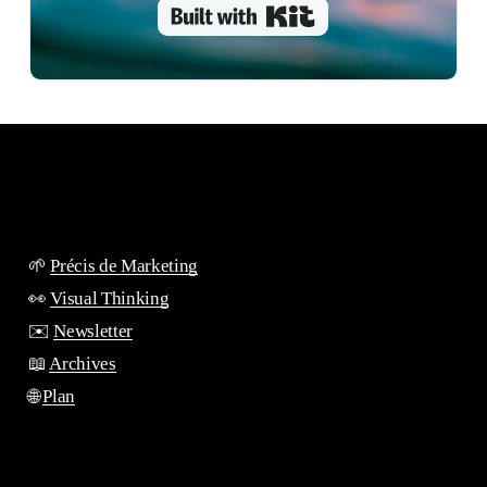
Built with Kit
🌱
Précis de Marketing
👀
Visual Thinking
✉️
Newsletter
📖
Archives
🌐
Plan