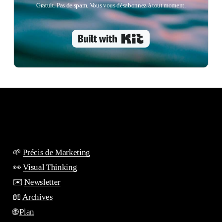
Gratuit. Pas de spam. Vous vous désabonnez à tout moment.
Built with Kit
🌱
Précis de Marketing
👀
Visual Thinking
✉️
Newsletter
📖
Archives
🌐
Plan