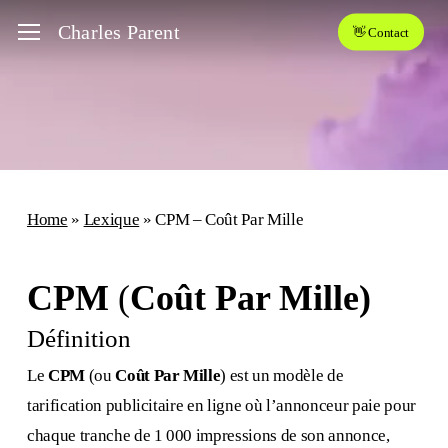
Skip
Menu
Charles Parent
👋 Contact
to
main
content
Home
»
Lexique
»
CPM – Coût Par Mille
CPM
(
Coût Par Mille)
Définition
Le
CPM
(ou
Coût Par Mille
) est un modèle de
tarification publicitaire en ligne où l’annonceur paie pour
chaque tranche de 1 000 impressions de son annonce,