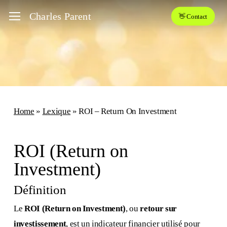
Skip
Menu
Charles Parent
👋 Contact
to
main
content
Home
»
Lexique
»
ROI – Return On Investment
ROI (Return on
Investment)
Définition
Le
ROI (Return on Investment)
, ou
retour sur
investissement
, est un indicateur financier utilisé pour