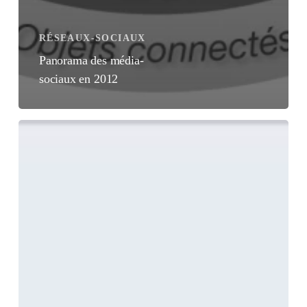
RÉSEAUX-SOCIAUX
Panorama des média-
sociaux en 2012
Vie
privée
Vs
Vie
publique