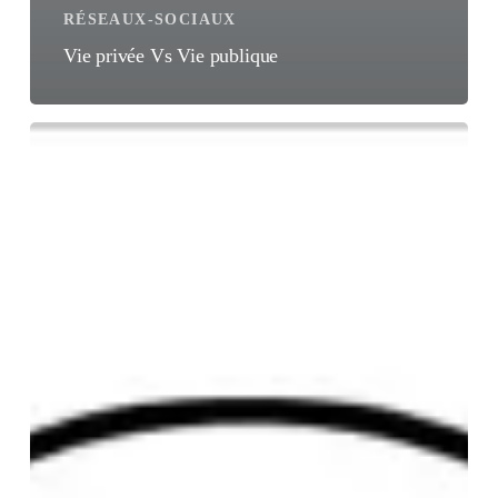
RÉSEAUX-SOCIAUX
Vie privée Vs Vie publique
[Infographie]
Vie
privée
et
sécurité
sur
les
réseaux
sociaux