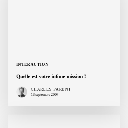
infime
mission
?
INTERACTION
Quelle est votre infime mission ?
CHARLES PARENT
13 septembre 2007
Comprendre
les