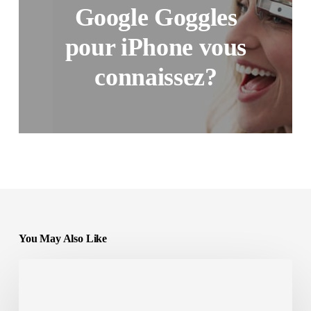
Google Goggles
pour iPhone vous
connaissez?
You May Also Like
Quelle
est
votre