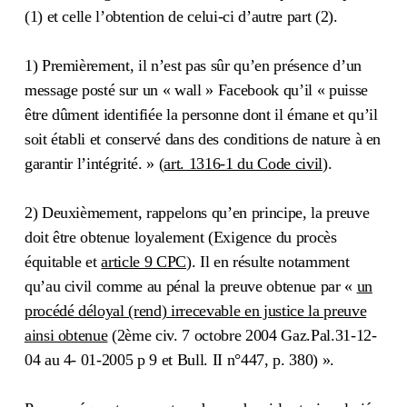
(1) et celle l’obtention de celui-ci d’autre part (2).
1) Premièrement, il n’est pas sûr qu’en présence d’un
message posté sur un « wall » Facebook qu’il « puisse
être dûment identifiée la personne dont il émane et qu’il
soit établi et conservé dans des conditions de nature à en
garantir l’intégrité. » (
art. 1316-1 du Code civil
).
2) Deuxièmement, rappelons qu’en principe, la preuve
doit être obtenue loyalement (Exigence du procès
équitable et
article 9 CPC
). Il en résulte notamment
qu’au civil comme au pénal la preuve obtenue par «
un
procédé déloyal (rend) irrecevable en justice la preuve
ainsi obtenue
(2ème civ. 7 octobre 2004 Gaz.Pal.31-12-
04 au 4- 01-2005 p 9 et Bull. II n°447, p. 380) ».