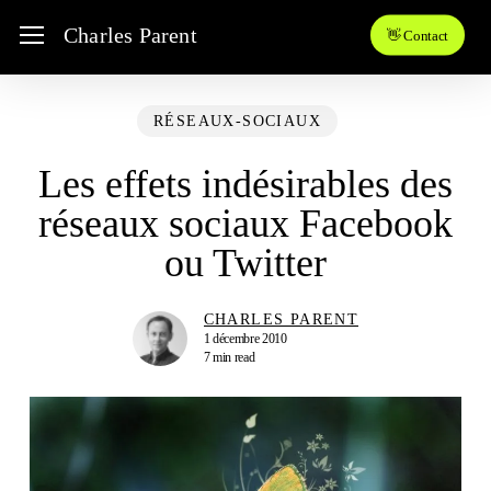
Skip
Menu
Charles Parent
👋 Contact
to
main
content
RÉSEAUX-SOCIAUX
Les effets indésirables des
réseaux sociaux Facebook
ou Twitter
CHARLES PARENT
1 décembre 2010
7 min read