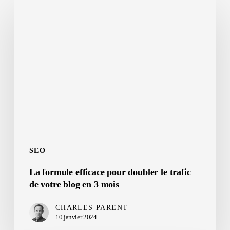
La
formule
efficace
pour
doubler
le
trafic
de
votre
blog
SEO
en
La formule efficace pour doubler le trafic
3
de votre blog en 3 mois
mois
CHARLES PARENT
10 janvier 2024