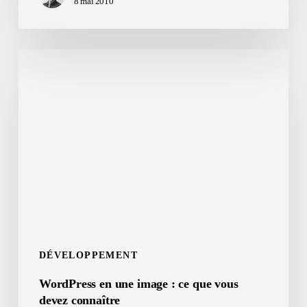
8 mai 2010
WordPress
en
une
image
:
ce
que
vous
devez
connaître
DÉVELOPPEMENT
WordPress en une image : ce que vous
devez connaître