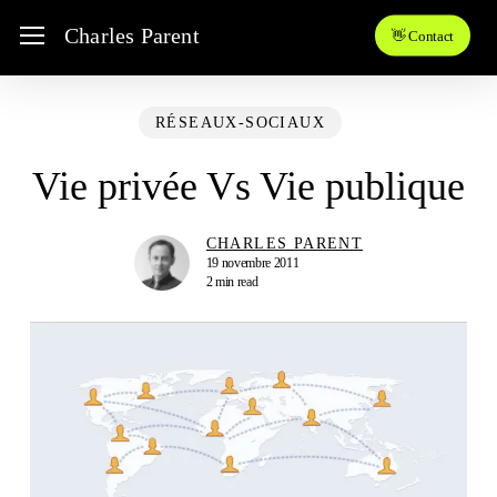
Skip
Menu
Charles Parent
👋 Contact
to
main
content
RÉSEAUX-SOCIAUX
Vie privée Vs Vie publique
CHARLES PARENT
19 novembre 2011
2 min read