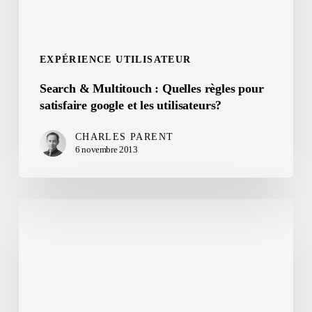
satisfaire
google
et
EXPÉRIENCE UTILISATEUR
les
Search & Multitouch : Quelles règles pour
utilisateurs?
satisfaire google et les utilisateurs?
CHARLES PARENT
6 novembre 2013
Les
Annonceurs
face
aux
Réseaux