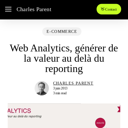
Skip
Menu
Charles Parent
👋 Contact
to
main
content
E-COMMERCE
Web Analytics, générer de
la valeur au delà du
reporting
CHARLES PARENT
3 juin 2013
3 min read