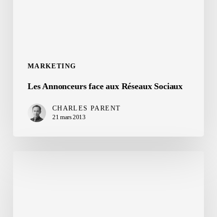
Sociaux
MARKETING
Les Annonceurs face aux Réseaux Sociaux
CHARLES PARENT
21 mars 2013
Infographie
:
Netlinking
et
Linkbaiting