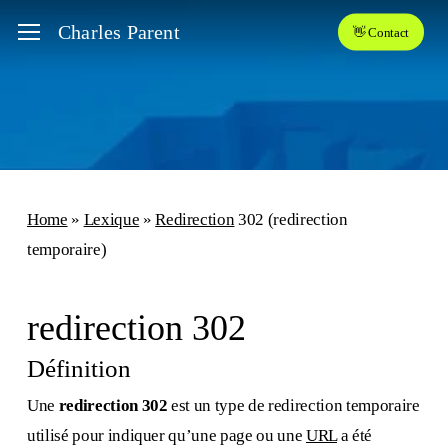
Skip
Menu
Charles Parent
👋 Contact
to
main
content
Home
»
Lexique
»
Redirection
302 (redirection
temporaire)
redirection 302
Définition
Une
redirection 302
est un type de redirection temporaire
utilisé pour indiquer qu’une page ou une
URL
a été