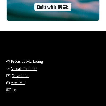
Built with Kit
🌱
Précis de Marketing
👀
Visual Thinking
✉️
Newsletter
📖
Archives
🌐
Plan