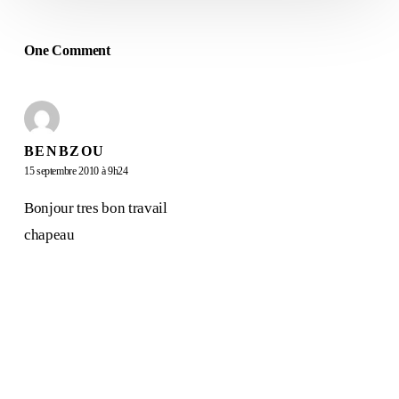
meilleure
technique
One Comment
pour
générer
des
ventes
BENBZOU
sur
15 septembre 2010 à 9h24
Internet
Bonjour tres bon travail
chapeau