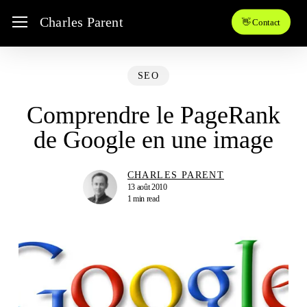
Skip
Menu
Charles Parent
👋 Contact
to
main
content
SEO
Comprendre le PageRank
de Google en une image
CHARLES PARENT
13 août 2010
1 min read