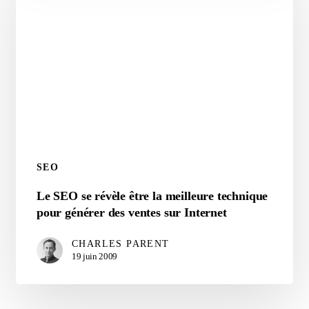
SEO
Le
Le SEO se révèle être la meilleure technique
SEO
pour générer des ventes sur Internet
se
CHARLES PARENT
révèle
19 juin 2009
être
la