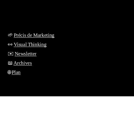
🌱
Précis de Marketing
👀
Visual Thinking
✉️
Newsletter
📖
Archives
🌐
Plan
Charles Parent
Expertises
Compétences