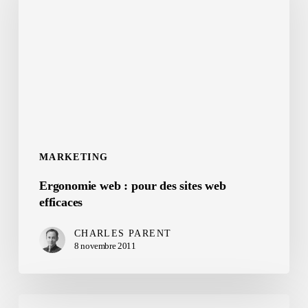
:
pour
des
sites
web
efficaces
MARKETING
Ergonomie web : pour des sites web
efficaces
CHARLES PARENT
8 novembre 2011
Soyez