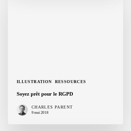
prêt
pour
le
RGPD
ILLUSTRATION
RESSOURCES
Soyez prêt pour le RGPD
CHARLES PARENT
9 mai 2018