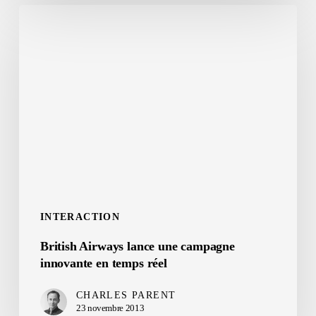
British
Airways
lance
une
campagne
innovante
en
temps
réel
INTERACTION
British Airways lance une campagne
innovante en temps réel
CHARLES PARENT
23 novembre 2013