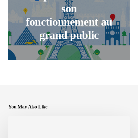
son
fonctionnement au
grand public
You May Also Like
Ergonomie
web