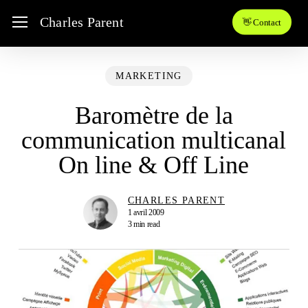
Skip
Menu
Charles Parent
👋 Contact
to
main
content
MARKETING
Baromètre de la
communication multicanal
On line & Off Line
CHARLES PARENT
1 avril 2009
3 min read