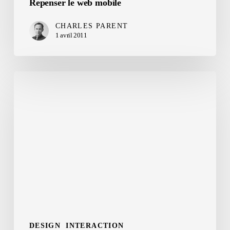
Repenser le web mobile
CHARLES PARENT
1 avril 2011
Le
monde
des
montagnes
DESIGN
INTERACTION