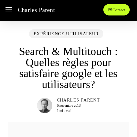
Skip
Menu
Charles Parent
👋 Contact
to
main
content
EXPÉRIENCE UTILISATEUR
Search & Multitouch :
Quelles règles pour
satisfaire google et les
utilisateurs?
CHARLES PARENT
6 novembre 2013
1 min read