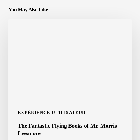
You May Also Like
The
Fantastic
Flying
Books
of
Mr.
Morris
Lessmore
EXPÉRIENCE UTILISATEUR
The Fantastic Flying Books of Mr. Morris
Lessmore