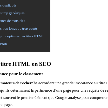
es dupliqués
es trop génériques
ence de mots-clés
es trop longs ou trop courts
 pour optimiser les titres HTML
usion
 titre HTML en SEO
ance pour le classement
s
moteurs de recherche
accordent une grande importance au titr
squ’ils déterminent la pertinence d’une page pour une requête de r
st souvent le premier élément que Google analyse pour comprendr
ne page.