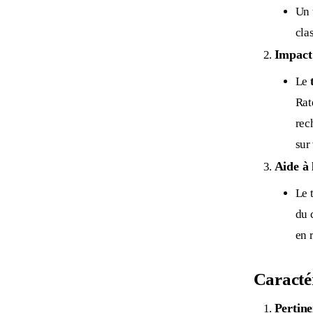
Un 
cla
Impact 
Le
Rat
rec
sur
Aide à 
Le 
du 
en r
Caracté
Pertine