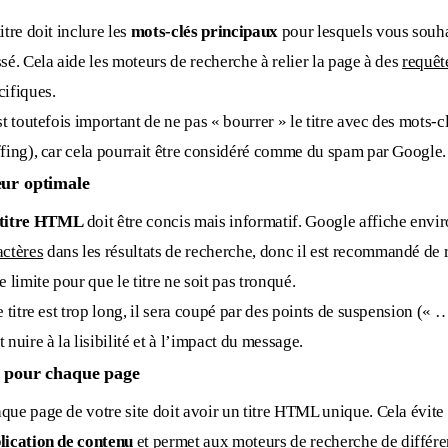
itre doit inclure les
mots-clés principaux
pour lesquels vous souha
ssé. Cela aide les moteurs de recherche à relier la page à des
requêt
cifiques.
est toutefois important de ne pas « bourrer » le titre avec des mots-cl
ffing), car cela pourrait être considéré comme du spam par Google.
ur optimale
titre HTML
doit être concis mais informatif. Google affiche envi
actères
dans les résultats de recherche, donc il est recommandé de 
e limite pour que le titre ne soit pas tronqué.
le titre est trop long, il sera coupé par des points de suspension (« …
 nuire à la lisibilité et à l’impact du message.
 pour chaque page
que page de votre site doit avoir un titre HTML unique. Cela évite 
lication de contenu
et permet aux moteurs de recherche de différe