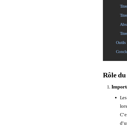
Titr
Titr
Abs
Titr
Outils
Concl
Rôle du
Import
Le
lor
C’e
d’u