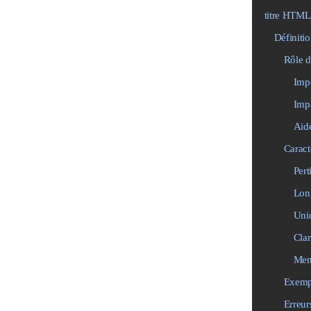
titre HTML
Définiti
Rôle 
Impo
Impa
Aide
Caract
Pert
Lon
Uni
Clar
Ment
Exempl
Erreur