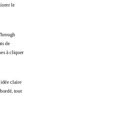
iorer le
Through
ats de
nes à cliquer
idée claire
abordé, tout