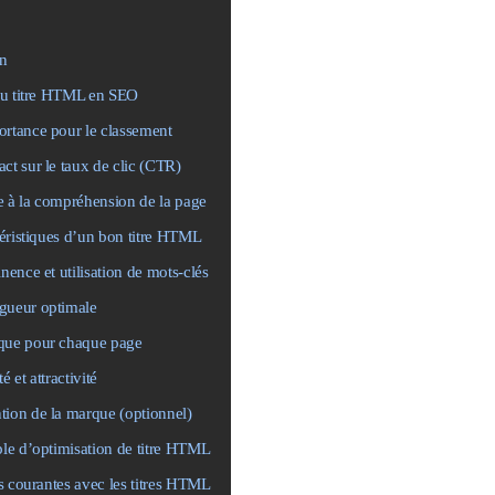
on
du titre HTML en SEO
rtance pour le classement
ct sur le taux de clic (CTR)
 à la compréhension de la page
éristiques d’un bon titre HTML
inence et utilisation de mots-clés
gueur optimale
que pour chaque page
té et attractivité
ion de la marque (optionnel)
e d’optimisation de titre HTML
s courantes avec les titres HTML