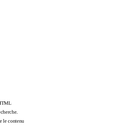
e HTML
echerche.
e le contenu