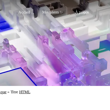
Accueil
Mes talents ✨
À propos
ique
»
Titre
HTML