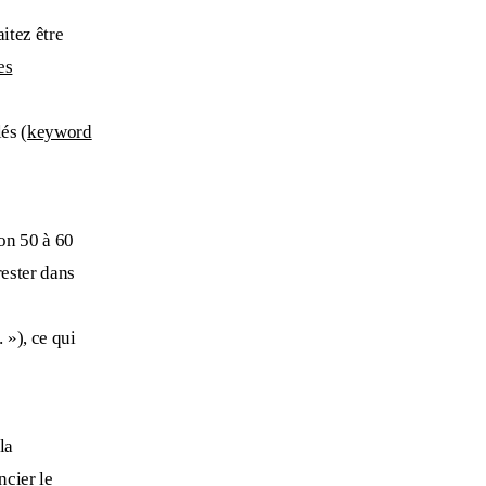
itez être
es
és (
keyword
ron 50 à 60
rester dans
 »), ce qui
la
ncier le