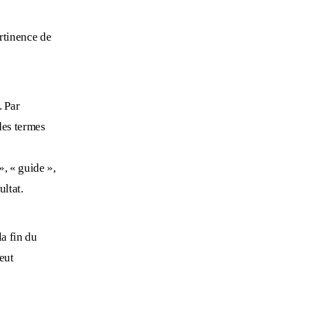
ertinence de
. Par
des termes
, « guide »,
ultat.
la fin du
peut