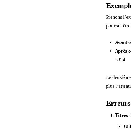
Exemple
Prenons l’ex
pourrait être
Avant o
Après o
2024
Le deuxième 
plus l’atten
Erreurs
Titres 
Uti