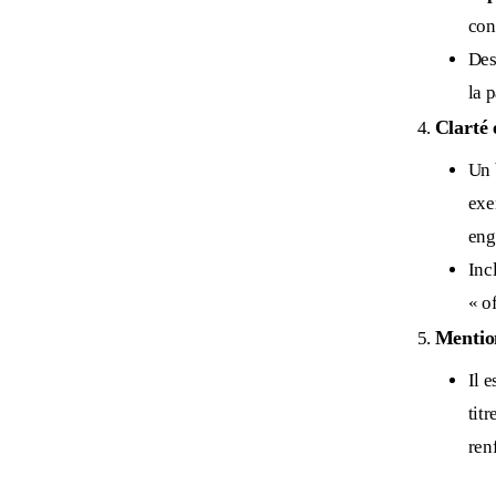
con
Des
la 
Clarté 
Un b
exe
eng
Inc
« of
Mentio
Il 
tit
ren