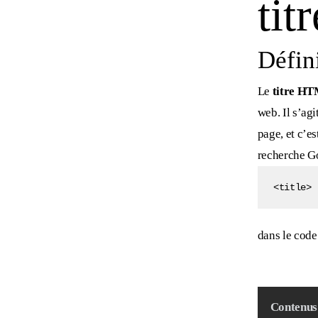
ti
Défin
Le
titre H
web. Il s’ag
page, et c’es
recherche Go
<title>
dans le cod
Contenus