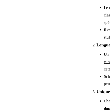
Le t
cla
spé
Il 
stu
Longue
Un
car
cett
Si 
peut
Unique
Cha
dup