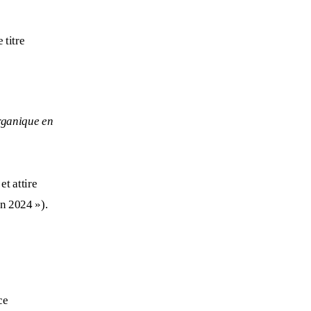
 titre
rganique en
et attire
en 2024 »).
ce