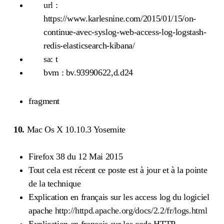
url
:
https://www.karlesnine.com/2015/01/15/on-
continue-avec-syslog-web-access-log-logstash-
redis-elasticsearch-kibana/
sa: t
bvm : bv.93990622,d.d24
fragment
10.
Mac Os X 10.10.3 Yosemite
Firefox 38 du 12 Mai 2015
Tout cela est récent ce poste est à jour et à la pointe
de la technique
Explication en français sur les access log du logiciel
apache
http://httpd.apache.org/docs/2.2/fr/logs.html
Explication en français sur les code HTTP