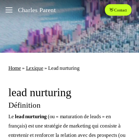
Skip
Menu
Charles Parent
👋 Contact
to
main
content
Home
»
Lexique
»
Lead nurturing
lead nurturing
Définition
Le
lead nurturing
(ou « maturation de leads » en
français) est une stratégie de marketing qui consiste à
entretenir et renforcer la relation avec des prospects (ou