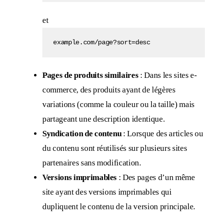
et
example.com/page?sort=desc
Pages de produits similaires
: Dans les sites e-
commerce, des produits ayant de légères
variations (comme la couleur ou la taille) mais
partageant une description identique.
Syndication de contenu
: Lorsque des articles ou
du contenu sont réutilisés sur plusieurs sites
partenaires sans modification.
Versions imprimables
: Des pages d’un même
site ayant des versions imprimables qui
dupliquent le contenu de la version principale.