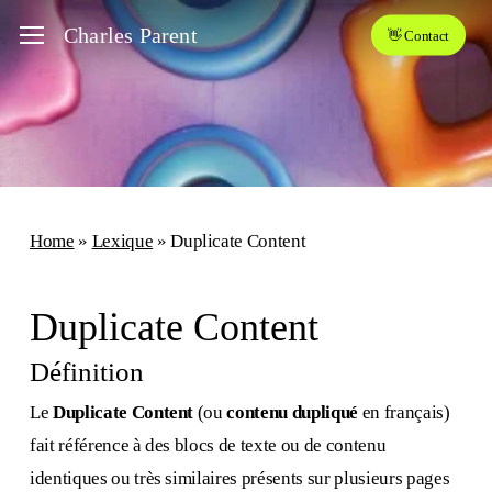
Skip
Menu
Charles Parent
👋 Contact
to
main
content
Home
»
Lexique
»
Duplicate Content
Duplicate Content
Définition
Le
Duplicate Content
(ou
contenu dupliqué
en français)
fait référence à des blocs de texte ou de contenu
identiques ou très similaires présents sur plusieurs pages