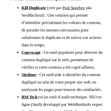
Kill Duplicate
(crée par
Paul Sanchez
aka
SeoBlackout) : Une solution qui permet
d’identifier précisément les voleurs de contenu,
de prendre les mesures nécessaires pour
solutionner le duplicate et de suivre vos actions
dans le temps.
Copyscape
: Un outil populaire pour détecter du
contenu dupliqué sur le web, permettant de
vérifier si votre contenu a été copié ailleurs.
Siteliner
: Cet outil aide à identifier du contenu
dupliqué au sein de votre propre site web, en
analysant les pages pour trouver des similarités.
RM Tech
est un outil d’audit technique SEO en
ligne (SaaS) développé par WebRankinfo expert