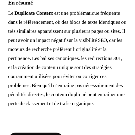
En résumé
Le
Duplicate Content
est une problématique fréquente
dans le référencement, où des blocs de texte identiques ou
très similaires apparaissent sur plusieurs pages ou sites. Il
peut avoir un impact négatif sur la visibilité SEO, car les
moteurs de recherche préfèrent l’originalité et la
pertinence. Les balises canoniques, les redirections 301,
et la création de contenu unique sont des stratégies
couramment utilisées pour éviter ou corriger ces
problèmes. Bien qu’il n’entraîne pas nécessairement des
pénalités directes, le contenu dupliqué peut entraîner une
perte de classement et de trafic organique.