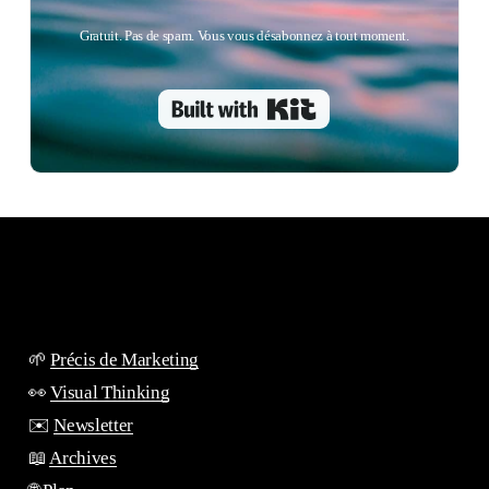
Gratuit. Pas de spam. Vous vous désabonnez à tout moment.
Built with Kit
🌱
Précis de Marketing
👀
Visual Thinking
✉️
Newsletter
📖
Archives