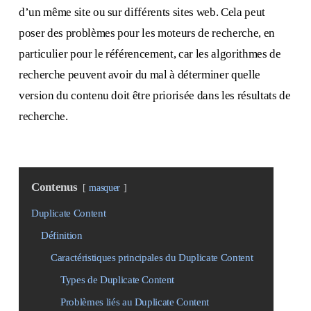
d’un même site ou sur différents sites web. Cela peut
poser des problèmes pour les moteurs de recherche, en
particulier pour le référencement, car les algorithmes de
recherche peuvent avoir du mal à déterminer quelle
version du contenu doit être priorisée dans les résultats de
recherche.
Contenus
masquer
Duplicate Content
Définition
Caractéristiques principales du Duplicate Content
Types de Duplicate Content
Problèmes liés au Duplicate Content