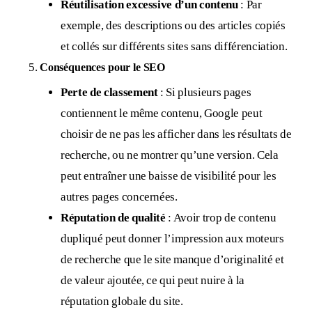
Réutilisation excessive d’un contenu
: Par
exemple, des descriptions ou des articles copiés
et collés sur différents sites sans différenciation.
Conséquences pour le SEO
Perte de classement
: Si plusieurs pages
contiennent le même contenu, Google peut
choisir de ne pas les afficher dans les résultats de
recherche, ou ne montrer qu’une version. Cela
peut entraîner une baisse de visibilité pour les
autres pages concernées.
Réputation de qualité
: Avoir trop de contenu
dupliqué peut donner l’impression aux moteurs
de recherche que le site manque d’originalité et
de valeur ajoutée, ce qui peut nuire à la
réputation globale du site.