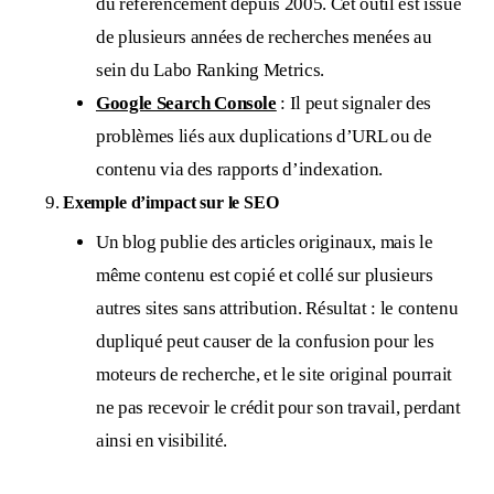
du référencement depuis 2005. Cet outil est issue
de plusieurs années de recherches menées au
sein du Labo Ranking Metrics.
Google Search Console
: Il peut signaler des
problèmes liés aux duplications d’URL ou de
contenu via des rapports d’indexation.
Exemple d’impact sur le SEO
Un blog publie des articles originaux, mais le
même contenu est copié et collé sur plusieurs
autres sites sans attribution. Résultat : le contenu
dupliqué peut causer de la confusion pour les
moteurs de recherche, et le site original pourrait
ne pas recevoir le crédit pour son travail, perdant
ainsi en visibilité.