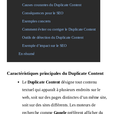
Causes courantes du Duplicate Content
Conséquences pour le SEO
Exemples concrets
Comment éviter ou corriger le Duplicate Content
Outils de détection du Duplicate Content
Exemple d’impact sur le SEO
En résumé
Caractéristiques principales du Duplicate Content
Le
Duplicate Content
désigne tout contenu
textuel qui apparaît à plusieurs endroits sur le
web, soit sur des pages distinctes d’un même site,
soit sur des sites différents. Les moteurs de
recherche comme
Google
préfèrent afficher du