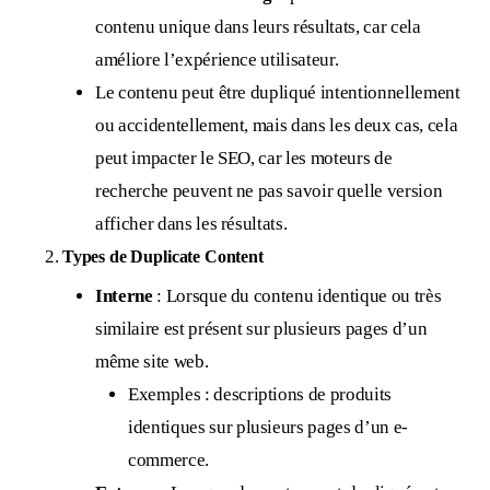
contenu unique dans leurs résultats, car cela
améliore l’expérience utilisateur.
Le contenu peut être dupliqué intentionnellement
ou accidentellement, mais dans les deux cas, cela
peut impacter le SEO, car les moteurs de
recherche peuvent ne pas savoir quelle version
afficher dans les résultats.
Types de Duplicate Content
Interne
: Lorsque du contenu identique ou très
similaire est présent sur plusieurs pages d’un
même site web.
Exemples : descriptions de produits
identiques sur plusieurs pages d’un e-
commerce.