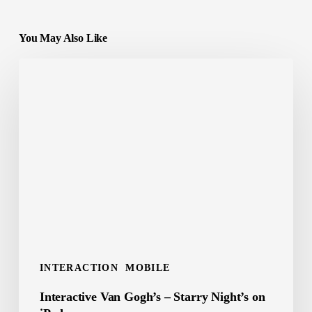
You May Also Like
Interactive
Van
Gogh’s
–
Starry
Night’s
on
iPad
INTERACTION
MOBILE
Interactive Van Gogh’s – Starry Night’s on