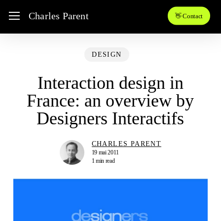
Skip
Menu
Charles Parent
👋 Contact
to
main
content
DESIGN
Interaction design in
France: an overview by
Designers Interactifs
CHARLES PARENT
19 mai 2011
1 min read