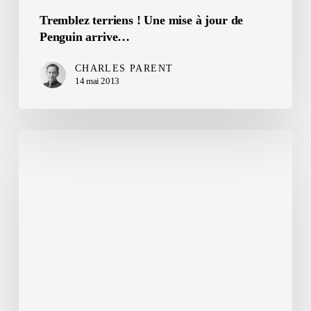
Tremblez terriens ! Une mise à jour de
Penguin arrive…
CHARLES PARENT
14 mai 2013
Les
requêtes
Google
(et
les
footprints)