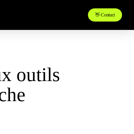
👋 Contact
x outils
rche