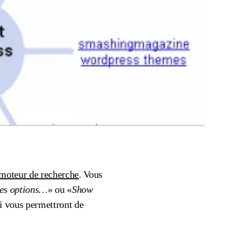
moteur de recherche
. Vous
les options…
» ou «
Show
ui vous permettront de